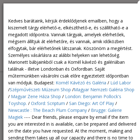
Személyes vásárlásra az alábbi helyeken van lehetőség.
Marionett bábjainkból csak a Kornél kávézó és galériában
Kedves barátaink, kérjük érdeklődjenek emailben, hogy a
találnak - illetve Londonban és Oxfordban. Saját műtermünkben
kiszemelt tárgy elérhető-e, elkészíthető-e, és szállítható-e a
vásárolni csak előre egyeztetett időpontban van módjuk.
megadott időpontra. Vannak tárgyak, amelyek elérhetőek,
Budapest: Kornél Kávézó és Galéria / Lúd Labor /Szépművészeti
mégsem állítjuk át elérhetőre, és vannak, amik időközben
Múzeum Shop /Magyar Nemzeti Galéria Shop / Magyar Zene
elfogytak, bár elérhetőnek látszanak. Köszönöm a megértést.
Háza Shop / London: Benjamin Pollock's Toyshop. / Oxford:
Személyes vásárlásra az alábbi helyeken van lehetőség.
Scriptum / San Diego: Art Of Play / Newcastle : The Beach Plum
Marionett bábjainkból csak a Kornél kávézó és galériában
Company / Brugge: Galerie Magiek ----
találnak - illetve Londonban és Oxfordban. Saját
műtermünkben vásárolni csak előre egyeztetett időpontban
van módjuk. Budapest:
Kornél Kávézó és Galéria
/
Lúd Labor
/
Szépművészeti Múzeum Shop
/
Magyar Nemzeti Galéria Shop
/
Magyar Zene Háza Shop
/
London: Benjamin Pollock's
Toyshop.
/
Oxford: Scriptum
/
San Diego: Art Of Play
/
Newcastle : The Beach Plum Company
/
Brugge: Galerie
Magiek
---- Dear friends, please enquire by email if the item
0
HUF
Togg
0
you are interested in is available, can be prepared and delivered
navig
on the date you have requested. At the moment, making and
sending them takes up all our capacity and there is no time to