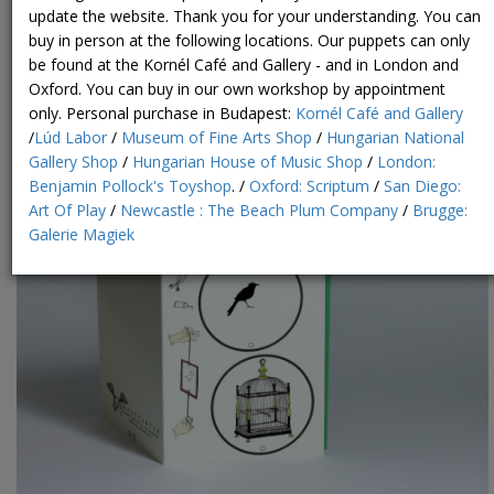
Madár-kalitka – Thaumatrope képeslap
update the website. Thank you for your understanding. You can
buy in person at the following locations. Our puppets can only
be found at the Kornél Café and Gallery - and in London and
Oxford. You can buy in our own workshop by appointment
only.
Personal purchase in Budapest:
Kornél Café and Gallery
/
Lúd Labor
/
Museum of Fine Arts Shop
/
Hungarian National
Gallery Shop
/
Hungarian House of Music Shop
/
London:
Benjamin Pollock's Toyshop
. /
Oxford: Scriptum
/
San Diego:
Art Of Play
/
Newcastle : The Beach Plum Company
/
Brugge:
Galerie Magiek