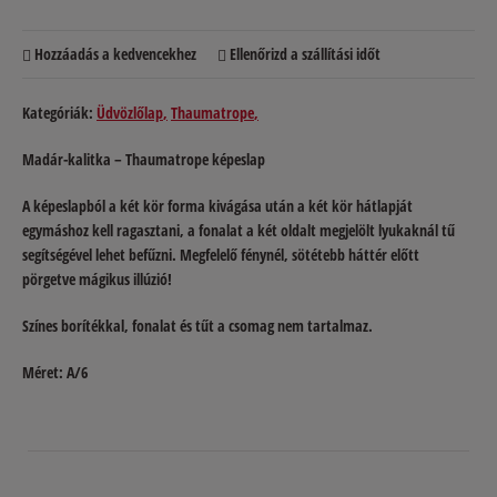
Hozzáadás a kedvencekhez
Ellenőrizd a szállítási időt
Kategóriák:
Üdvözlőlap
Thaumatrope
Madár-kalitka – Thaumatrope képeslap
A képeslapból a két kör forma kivágása után a két kör hátlapját
egymáshoz kell ragasztani, a fonalat a két oldalt megjelölt lyukaknál tű
segítségével lehet befűzni. Megfelelő fénynél, sötétebb háttér előtt
pörgetve mágikus illúzió!
Színes borítékkal, fonalat és tűt a csomag nem tartalmaz.
Méret: A/6