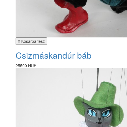
Kosárba tesz
Csizmáskandúr báb
25500 HUF