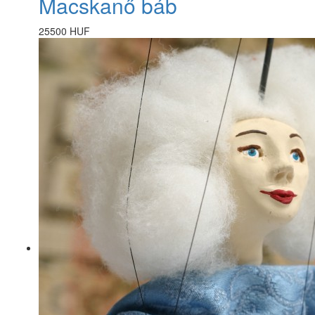
Macskanő báb
25500 HUF