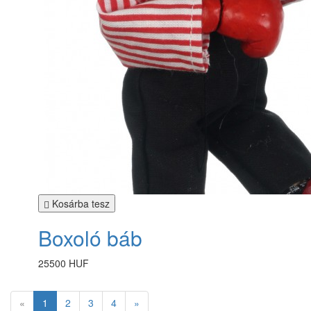
Kosárba tesz
Boxoló báb
25500 HUF
«
1
2
3
4
»