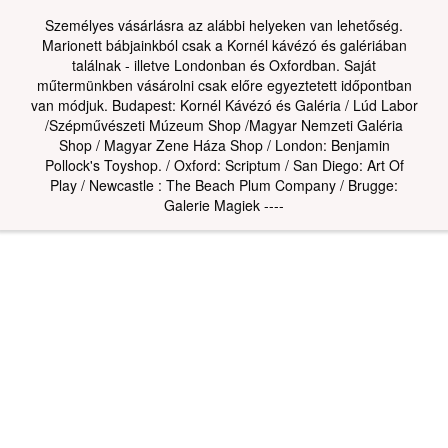
Személyes vásárlásra az alábbi helyeken van lehetőség.
Marionett bábjainkból csak a Kornél kávézó és galériában
találnak - illetve Londonban és Oxfordban. Saját
műtermünkben vásárolni csak előre egyeztetett időpontban
van módjuk. Budapest: Kornél Kávézó és Galéria / Lúd Labor
/Szépművészeti Múzeum Shop /Magyar Nemzeti Galéria
Shop / Magyar Zene Háza Shop / London: Benjamin
Pollock's Toyshop. / Oxford: Scriptum / San Diego: Art Of
Play / Newcastle : The Beach Plum Company / Brugge:
Galerie Magiek ----