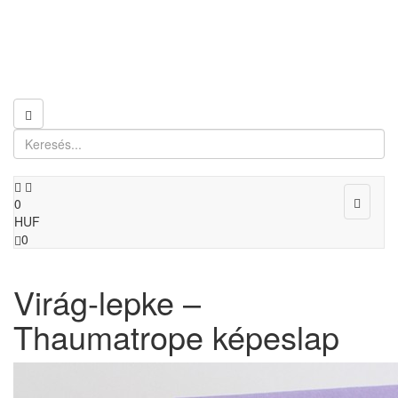
Toggle
0
navigat
HUF
0
Virág-lepke –
Thaumatrope képeslap