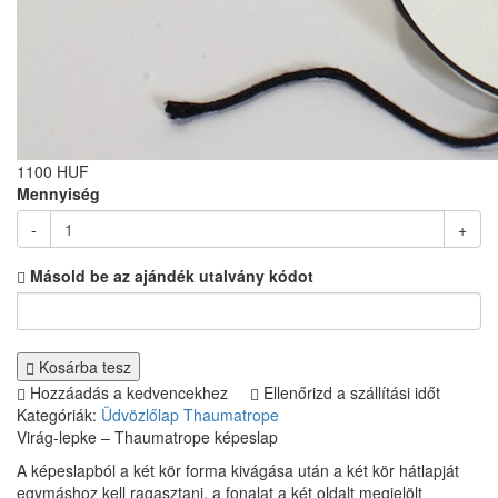
1100 HUF
Mennyiség
-
+
Másold be az ajándék utalvány kódot
Kosárba tesz
Hozzáadás a kedvencekhez
Ellenőrizd a szállítási időt
Kategóriák:
Üdvözlőlap
Thaumatrope
Virág-lepke – Thaumatrope képeslap
A képeslapból a két kör forma kivágása után a két kör hátlapját
egymáshoz kell ragasztani, a fonalat a két oldalt megjelölt