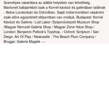
Személyes vásárlásra az alábbi helyeken van lehetőség.
Marionett bábjainkból csak a Kornél kávézó és galériában találnak
- illetve Londonban és Oxfordban. Saját műtermünkben vásárolni
csak előre egyeztetett időpontban van módjuk. Budapest: Kornél
Kávézó és Galéria / Lúd Labor /Szépművészeti Múzeum Shop
/Magyar Nemzeti Galéria Shop / Magyar Zene Háza Shop /
London: Benjamin Pollock's Toyshop. / Oxford: Scriptum / San
Diego: Art Of Play / Newcastle : The Beach Plum Company /
Brugge: Galerie Magiek ----