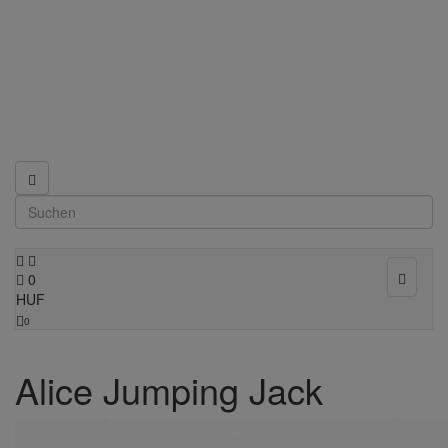
Toggle
0
navigat
HUF
0
Alice Jumping Jack