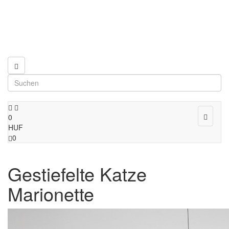
Toggle
0
navigat
HUF
0
Gestiefelte Katze
Marionette