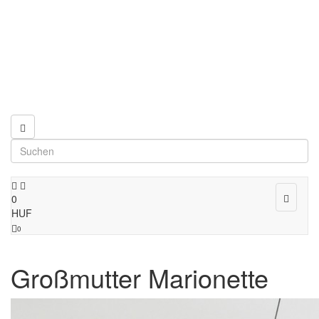
Toggle
0
navigat
HUF
0
Großmutter Marionette