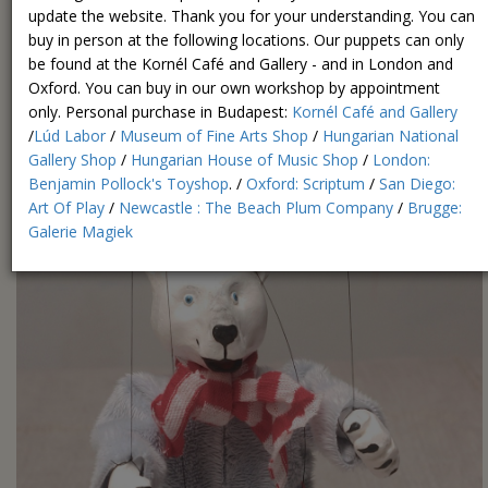
Jegesmedve báb
update the website. Thank you for your understanding. You can
buy in person at the following locations. Our puppets can only
be found at the Kornél Café and Gallery - and in London and
Oxford. You can buy in our own workshop by appointment
only.
Personal purchase in Budapest:
Kornél Café and Gallery
/
Lúd Labor
/
Museum of Fine Arts Shop
/
Hungarian National
Gallery Shop
/
Hungarian House of Music Shop
/
London:
Benjamin Pollock's Toyshop
. /
Oxford: Scriptum
/
San Diego:
Art Of Play
/
Newcastle : The Beach Plum Company
/
Brugge:
Galerie Magiek