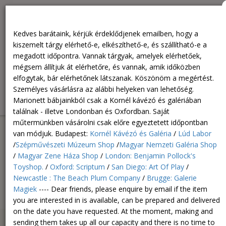
Személyes vásárlásra az alábbi helyeken van lehetőség.
Marionett bábjainkból csak a Kornél kávézó és galériában
Kedves barátaink, kérjük érdeklődjenek emailben, hogy a
találnak - illetve Londonban és Oxfordban. Saját műtermünkben
kiszemelt tárgy elérhető-e, elkészíthető-e, és szállítható-e a
vásárolni csak előre egyeztetett időpontban van módjuk.
megadott időpontra. Vannak tárgyak, amelyek elérhetőek,
Budapest: Kornél Kávézó és Galéria / Lúd Labor /Szépművészeti
mégsem állítjuk át elérhetőre, és vannak, amik időközben
Múzeum Shop /Magyar Nemzeti Galéria Shop / Magyar Zene
elfogytak, bár elérhetőnek látszanak. Köszönöm a megértést.
Háza Shop / London: Benjamin Pollock's Toyshop. / Oxford:
Személyes vásárlásra az alábbi helyeken van lehetőség.
Scriptum / San Diego: Art Of Play / Newcastle : The Beach Plum
Marionett bábjainkból csak a Kornél kávézó és galériában
Company / Brugge: Galerie Magiek ----
találnak - illetve Londonban és Oxfordban. Saját
műtermünkben vásárolni csak előre egyeztetett időpontban
van módjuk. Budapest:
Kornél Kávézó és Galéria
/
Lúd Labor
/
Szépművészeti Múzeum Shop
/
Magyar Nemzeti Galéria Shop
/
Magyar Zene Háza Shop
/
London: Benjamin Pollock's
Toyshop.
/
Oxford: Scriptum
/
San Diego: Art Of Play
/
Newcastle : The Beach Plum Company
/
Brugge: Galerie
Magiek
---- Dear friends, please enquire by email if the item
0
HUF
Togg
0
you are interested in is available, can be prepared and delivered
navig
on the date you have requested. At the moment, making and
sending them takes up all our capacity and there is no time to