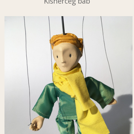
Kisherceg báb