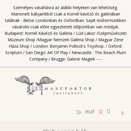
Személyes vásárlásra az alábbi helyeken van lehetőség.
Marionett bábjainkból csak a Kornél kávézó és galériában
találnak - illetve Londonban és Oxfordban. Saját műtermünkben
vásárolni csak előre egyeztetett időpontban van módjuk.
Budapest: Kornél Kávézó és Galéria / Lúd Labor /Szépművészeti
Múzeum Shop /Magyar Nemzeti Galéria Shop / Magyar Zene
Háza Shop / London: Benjamin Pollock's Toyshop. / Oxford:
Scriptum / San Diego: Art Of Play / Newcastle : The Beach Plum
Company / Brugge: Galerie Magiek ----
0
HUF
Togg
0
navig