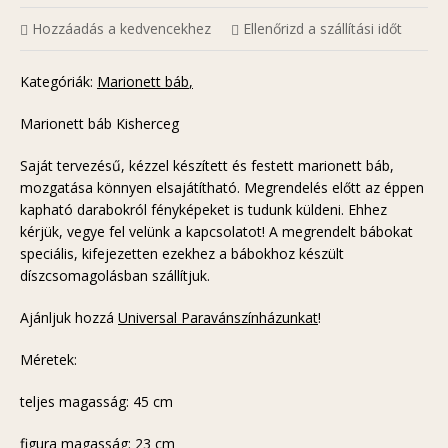
Hozzáadás a kedvencekhez
Ellenőrizd a szállítási időt
Kategóriák:
Marionett báb
Marionett báb Kisherceg
Saját tervezésű, kézzel készített és festett marionett báb,
mozgatása könnyen elsajátítható. Megrendelés előtt az éppen
kapható darabokról fényképeket is tudunk küldeni. Ehhez
kérjük, vegye fel velünk a kapcsolatot! A megrendelt bábokat
speciális, kifejezetten ezekhez a bábokhoz készült
díszcsomagolásban szállítjuk.
Ajánljuk hozzá
Universal Paravánszínházunkat
!
Méretek:
teljes magasság: 45 cm
figura magasság: 23 cm