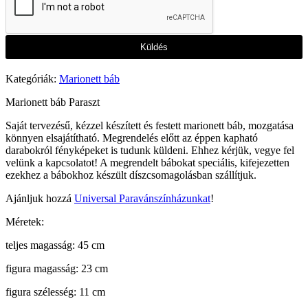
Küldés
Kategóriák:
Marionett báb
Marionett báb Paraszt
Saját tervezésű, kézzel készített és festett marionett báb, mozgatása
könnyen elsajátítható. Megrendelés előtt az éppen kapható
darabokról fényképeket is tudunk küldeni. Ehhez kérjük, vegye fel
velünk a kapcsolatot! A megrendelt bábokat speciális, kifejezetten
ezekhez a bábokhoz készült díszcsomagolásban szállítjuk.
Ajánljuk hozzá
Universal Paravánszínházunkat
!
Méretek:
teljes magasság: 45 cm
figura magasság: 23 cm
figura szélesség: 11 cm