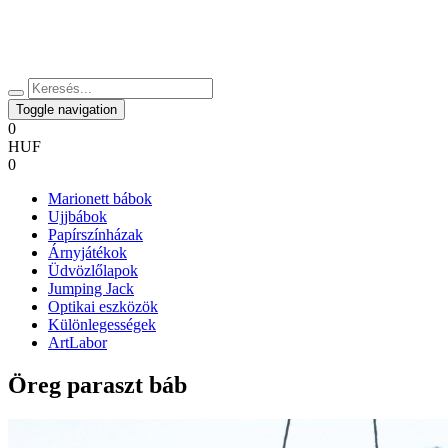
Toggle navigation
0
HUF
0
Marionett bábok
Ujjbábok
Papírszínházak
Árnyjátékok
Üdvözlőlapok
Jumping Jack
Optikai eszközök
Különlegességek
ArtLabor
Öreg paraszt báb