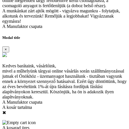
online megrendelt tárgy fertőtlenítve kerül csomagolásra, a
csomagoló anyagot is fertőtlenítjük (a doboz belső része).
A munkánkat zárt ajtók mögött - vigyázva magunkra - folytatjuk,
alkotunk és tervezünk! Reméljük a legjobbakat! Vigyázzanak
egymásra!
A Manufaktor csapata
Modal title
×
Kedves barátaink, vásárlóink,
mivel a műhelyünk tárgyai online vásárlás során szállítmányozással
jutnak el Önökhöz - üzemanyagot használunk - tisztában vagyunk
ennek a környezet szennyező hatásaival. Ezért úgy döntöttünk, hogy
az éves bevételünk 1%-át újra fásításra fordítjuk fásítási
alapítványokon keresztül. Köszönjük, ha ön is adakozik ilyen
alapítványoknak.
A Manufaktor csapata
A kosár tartalma
✖
A kosarad üres