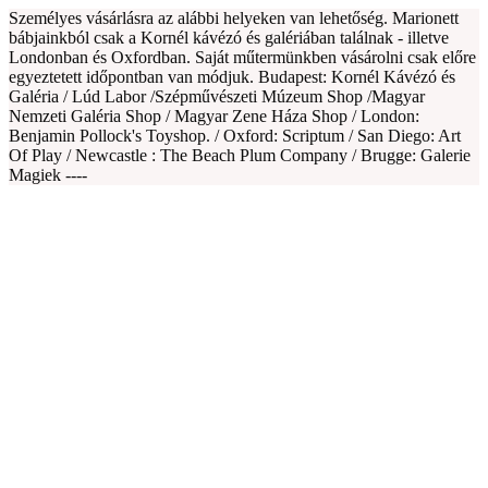
Személyes vásárlásra az alábbi helyeken van lehetőség. Marionett
bábjainkból csak a Kornél kávézó és galériában találnak - illetve
Londonban és Oxfordban. Saját műtermünkben vásárolni csak előre
egyeztetett időpontban van módjuk. Budapest: Kornél Kávézó és
Galéria / Lúd Labor /Szépművészeti Múzeum Shop /Magyar
Nemzeti Galéria Shop / Magyar Zene Háza Shop / London:
Benjamin Pollock's Toyshop. / Oxford: Scriptum / San Diego: Art
Of Play / Newcastle : The Beach Plum Company / Brugge: Galerie
Magiek ----