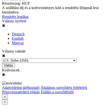
Részösszeg:
HUF
A szállítási díj és a kedvezményes kód a rendelési űrlapnál lesz
kiszámítva
Rendelés leadása
Válassz nyelvet
✖
Deutsch
English
Magyar
Válassz valutát
✖
Váltás
Kedvencek
✖
Adatvédelmi tájékoztató
Általános szerződési feltételek
Pénzvisszatérítési eljárás
Elállás a szerződéstől
×
×