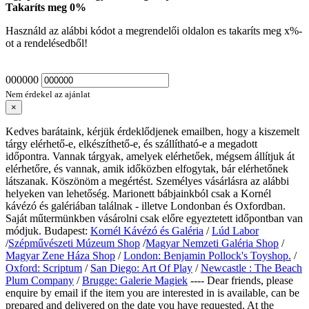
Takaríts meg
0
%
Használd az alábbi kódot a megrendelői oldalon es takaríts meg
x
%-
ot a rendelésedből!
000000
Nem érdekel az ajánlat
×
Kedves barátaink, kérjük érdeklődjenek emailben, hogy a kiszemelt
tárgy elérhető-e, elkészíthető-e, és szállítható-e a megadott
időpontra. Vannak tárgyak, amelyek elérhetőek, mégsem állítjuk át
elérhetőre, és vannak, amik időközben elfogytak, bár elérhetőnek
látszanak. Köszönöm a megértést. Személyes vásárlásra az alábbi
helyeken van lehetőség. Marionett bábjainkból csak a Kornél
kávézó és galériában találnak - illetve Londonban és Oxfordban.
Saját műtermünkben vásárolni csak előre egyeztetett időpontban van
módjuk. Budapest:
Kornél Kávézó és Galéria
/
Lúd Labor
/
Szépművészeti Múzeum Shop
/
Magyar Nemzeti Galéria Shop
/
Magyar Zene Háza Shop
/
London: Benjamin Pollock's Toyshop.
/
Oxford: Scriptum
/
San Diego: Art Of Play
/
Newcastle : The Beach
Plum Company
/
Brugge: Galerie Magiek
---- Dear friends, please
enquire by email if the item you are interested in is available, can be
prepared and delivered on the date you have requested. At the