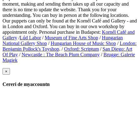
moment, making and sending them takes up all our capacity and
there is no time to update the website. Thank you for your
understanding. You can buy in person at the following locations.
Our puppets can only be found at the Kornél Café and Gallery - and
in London and Oxford. You can buy in our own workshop by
appointment only.
Personal purchase in Budapest:
Kornél Café and
Gallery
/
Lúd Labor
/
Museum of Fine Arts Shop
/
Hungarian
National Gallery Shop
/
Hungarian House of Music Shop
/
London:
Benjamin Pollock's Toyshop
. /
Oxford: Scriptum
/
San Diego: Art
Of Play
/
Newcastle : The Beach Plum Company
/
Brugge: Galerie
Magiek
×
Cereri de myaccountn