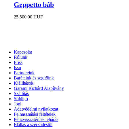
Geppetto báb
25,500.00 HUF
Kapcsolat
Rólunk
Friss
Issu
Partnereink
Barátaink és segítőink
Kiállítások
Garami Richárd Alapítvány
Szállítás
Soldigo
Jogi
Adatvédelmi nyilatkozat
Felhasználási feltételek
Pénzvisszatérítési eljárás
Elállás a szerződéstől