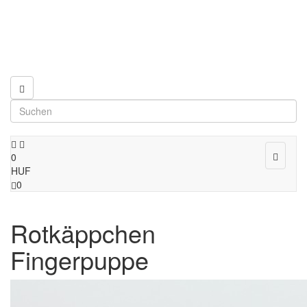
Toggle
0
navigat
HUF
0
Rotkäppchen
Fingerpuppe