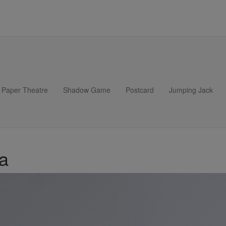
Paper Theatre
Shadow Game
Postcard
Jumping Jack
a