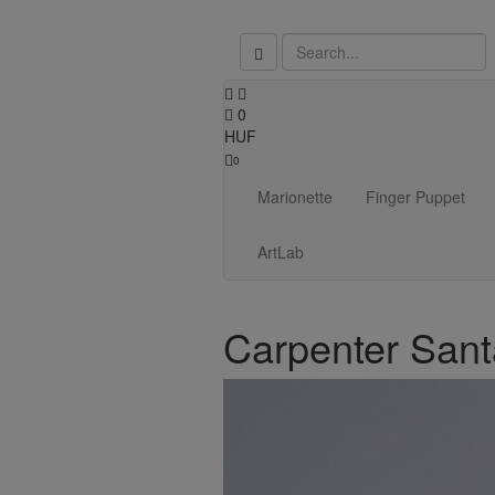
0
HUF
0
Marionette
Finger Puppet
ArtLab
Carpenter Sant