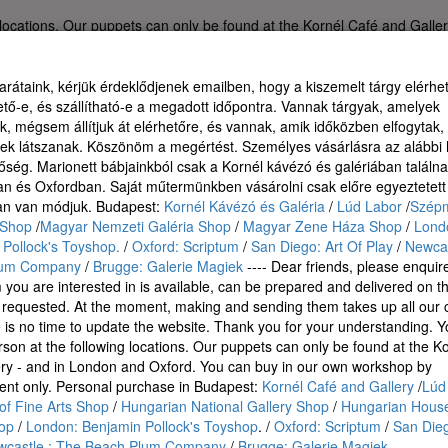
 locations. Our puppets can only be found at the Kornél Café and Gall
ent only. Personal purchase in Budapest: Kornél Café and Gallery /Lú
ungarian House of Music Shop / London: Benjamin Pollock's Toyshop. / 
Play / Newcastle : The Beach Plum Company / Brugge: Galerie Magiek
rátaink, kérjük érdeklődjenek emailben, hogy a kiszemelt tárgy elérhe
ető-e, és szállítható-e a megadott időpontra. Vannak tárgyak, amelyek
k, mégsem állítjuk át elérhetőre, és vannak, amik időközben elfogytak,
nek látszanak. Köszönöm a megértést. Személyes vásárlásra az alábbi
őség. Marionett bábjainkból csak a Kornél kávézó és galériában találnak 
n és Oxfordban. Saját műtermünkben vásárolni csak előre egyeztetett
an van módjuk. Budapest:
Kornél Kávézó és Galéria
/
Lúd Labor
/
Szépm
Shop
/
Magyar Nemzeti Galéria Shop
/
Magyar Zene Háza Shop
/
Lond
Pollock's Toyshop.
/
Oxford: Scriptum
/
San Diego: Art Of Play
/
Newcas
lum Company
/
Brugge: Galerie Magiek
---- Dear friends, please enquir
em you are interested in is available, can be prepared and delivered on t
requested. At the moment, making and sending them takes up all our 
 is no time to update the website. Thank you for your understanding. 
rson at the following locations. Our puppets can only be found at the K
ry - and in London and Oxford. You can buy in our own workshop by
ent only.
Personal purchase in Budapest:
Kornél Café and Gallery
/
Lúd
f Fine Arts Shop
/
Hungarian National Gallery Shop
/
Hungarian House
op
/
London: Benjamin Pollock's Toyshop
. /
Oxford: Scriptum
/
San Dieg
wcastle : The Beach Plum Company
/
Brugge: Galerie Magiek