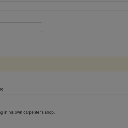
me
g in his own carpenter’s shop.