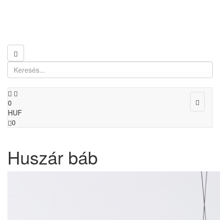
Toggle
0
navigat
HUF
0
Huszár báb