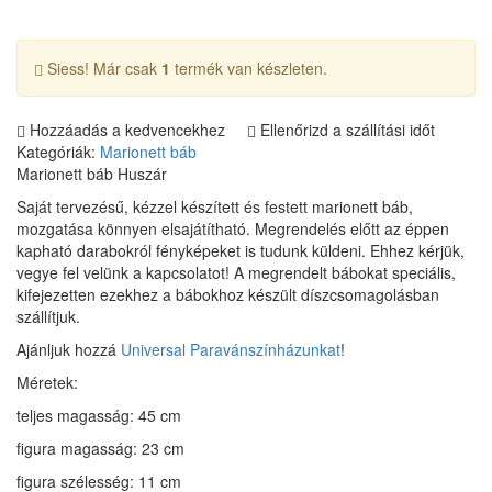
Siess! Már csak
1
termék van készleten.
Hozzáadás a kedvencekhez
Ellenőrizd a szállítási időt
Kategóriák:
Marionett báb
Marionett báb Huszár
Saját tervezésű, kézzel készített és festett marionett báb,
mozgatása könnyen elsajátítható. Megrendelés előtt az éppen
kapható darabokról fényképeket is tudunk küldeni. Ehhez kérjük,
vegye fel velünk a kapcsolatot! A megrendelt bábokat speciális,
kifejezetten ezekhez a bábokhoz készült díszcsomagolásban
szállítjuk.
Ajánljuk hozzá
Universal Paravánszínházunkat
!
Méretek:
teljes magasság: 45 cm
figura magasság: 23 cm
figura szélesség: 11 cm