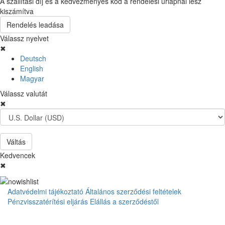
A szállítási díj és a kedvezményes kód a rendelési űrlapnál lesz
kiszámítva
Rendelés leadása
Válassz nyelvet
✖
Deutsch
English
Magyar
Válassz valutát
✖
Váltás
Kedvencek
✖
Adatvédelmi tájékoztató
Általános szerződési feltételek
Pénzvisszatérítési eljárás
Elállás a szerződéstől