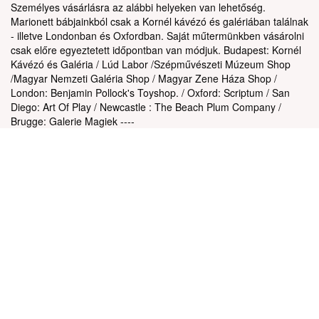
Személyes vásárlásra az alábbi helyeken van lehetőség.
Marionett bábjainkból csak a Kornél kávézó és galériában találnak
- illetve Londonban és Oxfordban. Saját műtermünkben vásárolni
csak előre egyeztetett időpontban van módjuk. Budapest: Kornél
Kávézó és Galéria / Lúd Labor /Szépművészeti Múzeum Shop
/Magyar Nemzeti Galéria Shop / Magyar Zene Háza Shop /
London: Benjamin Pollock's Toyshop. / Oxford: Scriptum / San
Diego: Art Of Play / Newcastle : The Beach Plum Company /
Brugge: Galerie Magiek ----