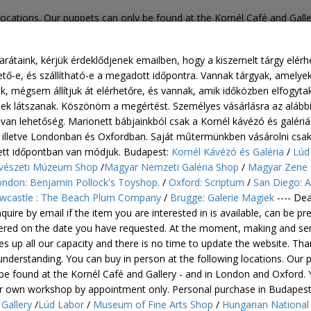
 locations. Our puppets can only be found at the Kornél Café and Gall
nt only. Personal purchase in Budapest: Kornél Café and Gallery /L
ngarian House of Music Shop / London: Benjamin Pollock's Toyshop. /
rátaink, kérjük érdeklődjenek emailben, hogy a kiszemelt tárgy elérh
Play / Newcastle : The Beach Plum Company / Brugge: Galerie Magie
ető-e, és szállítható-e a megadott időpontra. Vannak tárgyak, amelye
k, mégsem állítjuk át elérhetőre, és vannak, amik időközben elfogytak
nek látszanak. Köszönöm a megértést. Személyes vásárlásra az alább
van lehetőség. Marionett bábjainkból csak a Kornél kávézó és galéri
- illetve Londonban és Oxfordban. Saját műtermünkben vásárolni csak
ett időpontban van módjuk. Budapest:
Kornél Kávézó és Galéria
/
Lúd
észeti Múzeum Shop
/
Magyar Nemzeti Galéria Shop
/
Magyar Zene
ndon: Benjamin Pollock's Toyshop.
/
Oxford: Scriptum
/
San Diego: A
wcastle : The Beach Plum Company
/
Brugge: Galerie Magiek
---- Dea
quire by email if the item you are interested in is available, can be p
vered on the date you have requested. At the moment, making and se
s up all our capacity and there is no time to update the website. Th
understanding. You can buy in person at the following locations. Our 
be found at the Kornél Café and Gallery - and in London and Oxford.
ur own workshop by appointment only.
Personal purchase in Budapes
Gallery
/
Lúd Labor
/
Museum of Fine Arts Shop
/
Hungarian National 