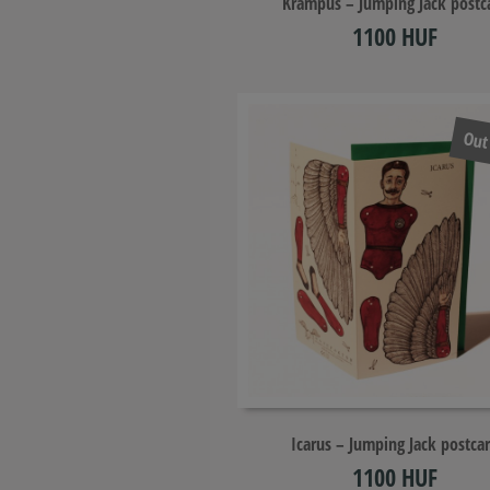
Krampus – Jumping Jack postc
1100 HUF
Out
Icarus – Jumping Jack postca
1100 HUF