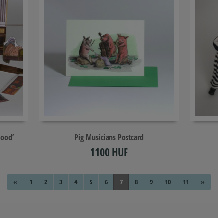
Add to cart
Hood’
​Pig Musicians Postcard
1100 HUF
«
1
2
3
4
5
6
7
8
9
10
11
»