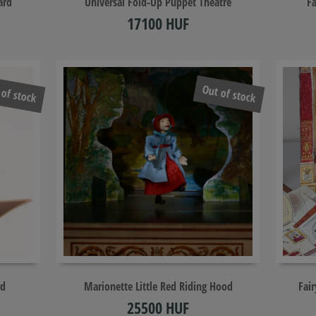
ard
Universal Fold-Up Puppet Theatre
Fa
17100 HUF
 of stock
Out of stock
rd
Marionette Little Red Riding Hood
​Fai
25500 HUF