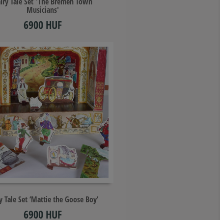
iry Tale Set 'The Bremen Town
Musicians'
6900 HUF
Add to cart
ry Tale Set ‘Mattie the Goose Boy’
6900 HUF