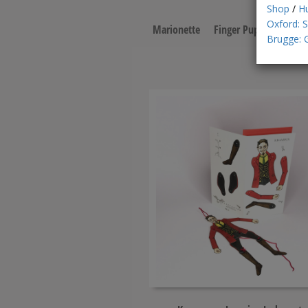
Shop
/
H
Oxford: 
Marionette
Finger Puppet
Pape
Brugge: 
Add to cart